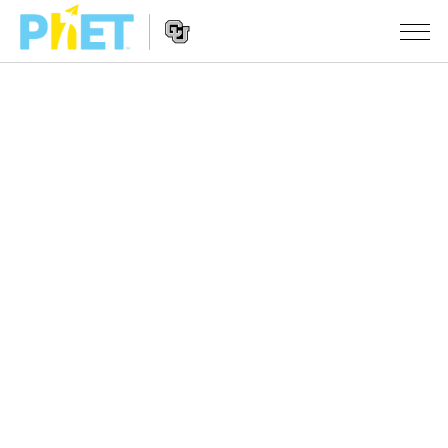
PhET
웹
사
웹
시뮬레이션
이
사
트
이
모든 심(Sims)
STUDIO
검
트
색
탐
About Studio
수업
물리학
색
Customizable Sims
수학 및 통계학
활동 검색
연구
Start a Free Trial
화학
당신의 활동을 공유하세요.
시도/주도권
Purchase a License
지구 및 우주
활동 기여 지침
포용적 디자인
로그인/등록
생물학
가상 워크숍
PhET 글로벌
로그인/등록
번역된 시뮬레이션
Professional Learning with PhET
Data Fluency