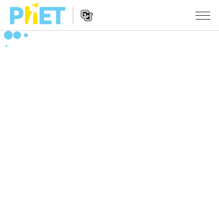
PhET
웹
사
웹
시뮬레이션
이
사
트
이
모든 심(Sims)
STUDIO
검
트
색
탐
About Studio
수업
물리학
색
Customizable Sims
수학 및 통계학
활동 검색
연구
Start a Free Trial
화학
당신의 활동을 공유하세요.
시도/주도권
Purchase a License
지구 및 우주
활동 기여 지침
포용적 디자인
로그인/등록
생물학
가상 워크숍
PhET 글로벌
로그인/등록
번역된 시뮬레이션
Professional Learning with PhET
Data Fluency