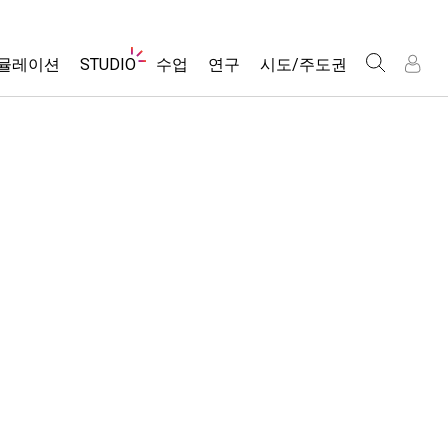
웹
뮬레이션
STUDIO
수업
연구
시도/주도권
사
이
트
About Studio
모든 심(Sims)
활동 검색
포용적 디자인
인
인
탐
Customizable Sims
당신의 활동을 공유하세요.
PhET 글로벌
색
물리학
Start a Free Trial
활동 기여 지침
Data Fluency
수학 및 통계학
Purchase a License
STEM Ed의 DEIB
가상 워크숍
화학
SceneryStack OSE
Professional Learning with PhET
지구 및 우주
Impact Report
Teaching with PhET
생물학
번역된 시뮬레이션
Customizable Sims