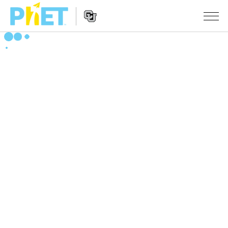
PhET
웹
사
웹
시뮬레이션
이
사
트
이
모든 심(Sims)
STUDIO
검
트
색
탐
About Studio
수업
물리학
색
Customizable Sims
수학 및 통계학
활동 검색
연구
Start a Free Trial
화학
당신의 활동을 공유하세요.
시도/주도권
Purchase a License
지구 및 우주
활동 기여 지침
포용적 디자인
로그인/등록
생물학
가상 워크숍
PhET 글로벌
로그인/등록
번역된 시뮬레이션
Professional Learning with PhET
Data Fluency