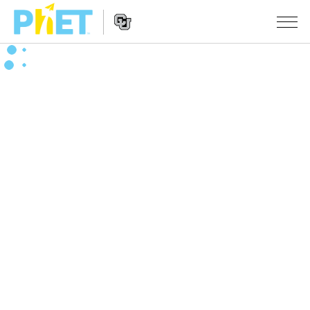
PhET
웹
사
웹
시뮬레이션
이
사
트
이
모든 심(Sims)
STUDIO
검
트
색
탐
About Studio
수업
물리학
색
Customizable Sims
수학 및 통계학
활동 검색
연구
Start a Free Trial
화학
당신의 활동을 공유하세요.
시도/주도권
Purchase a License
지구 및 우주
활동 기여 지침
포용적 디자인
로그인/등록
생물학
가상 워크숍
PhET 글로벌
로그인/등록
번역된 시뮬레이션
Professional Learning with PhET
Data Fluency