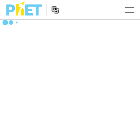
PhET
웹
사
웹
시뮬레이션
이
사
트
이
모든 심(Sims)
STUDIO
검
트
색
탐
About Studio
수업
물리학
색
Customizable Sims
수학 및 통계학
활동 검색
연구
Start a Free Trial
화학
당신의 활동을 공유하세요.
시도/주도권
Purchase a License
지구 및 우주
활동 기여 지침
포용적 디자인
로그인/등록
생물학
가상 워크숍
PhET 글로벌
로그인/등록
번역된 시뮬레이션
Professional Learning with PhET
Data Fluency