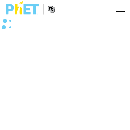
PhET
웹
사
웹
시뮬레이션
이
사
트
이
모든 심(Sims)
STUDIO
검
트
색
탐
About Studio
수업
물리학
색
Customizable Sims
수학 및 통계학
활동 검색
연구
Start a Free Trial
화학
당신의 활동을 공유하세요.
시도/주도권
Purchase a License
지구 및 우주
활동 기여 지침
포용적 디자인
로그인/등록
생물학
가상 워크숍
PhET 글로벌
로그인/등록
번역된 시뮬레이션
Professional Learning with PhET
Data Fluency