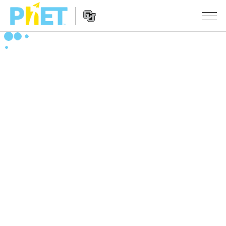
PhET
웹
사
웹
시뮬레이션
이
사
트
이
모든 심(Sims)
STUDIO
검
트
색
탐
About Studio
수업
물리학
색
Customizable Sims
수학 및 통계학
활동 검색
연구
Start a Free Trial
화학
당신의 활동을 공유하세요.
시도/주도권
Purchase a License
지구 및 우주
활동 기여 지침
포용적 디자인
로그인/등록
생물학
가상 워크숍
PhET 글로벌
로그인/등록
번역된 시뮬레이션
Professional Learning with PhET
Data Fluency