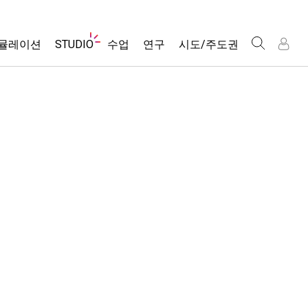
웹
뮬레이션
STUDIO
수업
연구
시도/주도권
사
이
트
About Studio
모든 심(Sims)
활동 검색
포용적 디자인
인
인
탐
Customizable Sims
당신의 활동을 공유하세요.
PhET 글로벌
색
물리학
Start a Free Trial
활동 기여 지침
Data Fluency
수학 및 통계학
Purchase a License
STEM Ed의 DEIB
가상 워크숍
화학
SceneryStack OSE
Professional Learning with PhET
지구 및 우주
Impact Report
Teaching with PhET
생물학
번역된 시뮬레이션
Customizable Sims