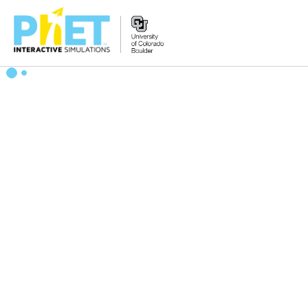
PhET
웹
사
이
트
검
색