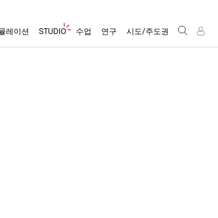
웹
뮬레이션
STUDIO
수업
연구
시도/주도권
사
이
트
About Studio
모든 심(Sims)
활동 검색
포용적 디자인
인
인
탐
Customizable Sims
당신의 활동을 공유하세요.
PhET 글로벌
색
물리학
Start a Free Trial
활동 기여 지침
Data Fluency
수학 및 통계학
Purchase a License
STEM Ed의 DEIB
가상 워크숍
화학
SceneryStack OSE
Professional Learning with PhET
지구 및 우주
Impact Report
Teaching with PhET
생물학
번역된 시뮬레이션
Customizable Sims