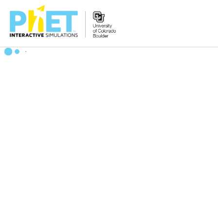
PhET
웹
사
이
트
검
색