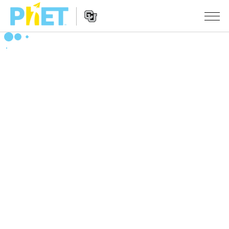
PhET
웹
사
웹
시뮬레이션
이
사
트
이
모든 심(Sims)
STUDIO
검
트
색
탐
About Studio
수업
물리학
색
Customizable Sims
수학 및 통계학
활동 검색
연구
Start a Free Trial
화학
당신의 활동을 공유하세요.
시도/주도권
Purchase a License
지구 및 우주
활동 기여 지침
포용적 디자인
로그인/등록
생물학
가상 워크숍
PhET 글로벌
로그인/등록
번역된 시뮬레이션
Professional Learning with PhET
Data Fluency