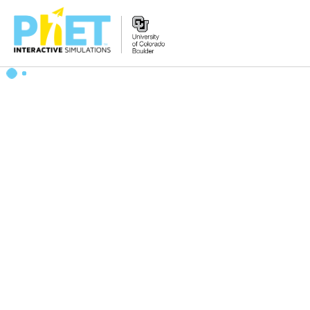
PhET
웹
사
이
트
검
색