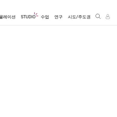
웹
뮬레이션
STUDIO
수업
연구
시도/주도권
사
이
트
About Studio
모든 심(Sims)
활동 검색
포용적 디자인
인
인
탐
Customizable Sims
당신의 활동을 공유하세요.
PhET 글로벌
색
물리학
Start a Free Trial
활동 기여 지침
Data Fluency
수학 및 통계학
Purchase a License
STEM Ed의 DEIB
가상 워크숍
화학
SceneryStack OSE
Professional Learning with PhET
지구 및 우주
Impact Report
Teaching with PhET
생물학
번역된 시뮬레이션
Customizable Sims