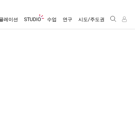
웹
뮬레이션
STUDIO
수업
연구
시도/주도권
사
이
트
About Studio
모든 심(Sims)
활동 검색
포용적 디자인
인
인
탐
Customizable Sims
당신의 활동을 공유하세요.
PhET 글로벌
색
물리학
Start a Free Trial
활동 기여 지침
Data Fluency
수학 및 통계학
Purchase a License
STEM Ed의 DEIB
가상 워크숍
화학
SceneryStack OSE
Professional Learning with PhET
지구 및 우주
Impact Report
Teaching with PhET
생물학
번역된 시뮬레이션
Customizable Sims