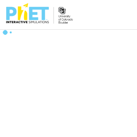
PhET
웹
사
이
트
검
색