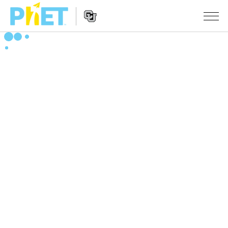
PhET
웹
사
웹
시뮬레이션
이
사
트
이
모든 심(Sims)
STUDIO
검
트
색
탐
About Studio
수업
물리학
색
Customizable Sims
수학 및 통계학
활동 검색
연구
Start a Free Trial
화학
당신의 활동을 공유하세요.
시도/주도권
Purchase a License
지구 및 우주
활동 기여 지침
포용적 디자인
로그인/등록
생물학
가상 워크숍
PhET 글로벌
로그인/등록
번역된 시뮬레이션
Professional Learning with PhET
Data Fluency