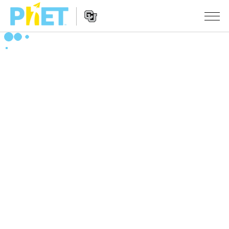
PhET
웹
사
웹
시뮬레이션
이
사
트
이
모든 심(Sims)
STUDIO
검
트
색
탐
About Studio
수업
물리학
색
Customizable Sims
수학 및 통계학
활동 검색
연구
Start a Free Trial
화학
당신의 활동을 공유하세요.
시도/주도권
Purchase a License
지구 및 우주
활동 기여 지침
포용적 디자인
로그인/등록
생물학
가상 워크숍
PhET 글로벌
로그인/등록
번역된 시뮬레이션
Professional Learning with PhET
Data Fluency