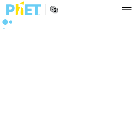
PhET
웹
사
웹
시뮬레이션
이
사
트
이
모든 심(Sims)
STUDIO
검
트
색
탐
About Studio
수업
물리학
색
Customizable Sims
수학 및 통계학
활동 검색
연구
Start a Free Trial
화학
당신의 활동을 공유하세요.
시도/주도권
Purchase a License
지구 및 우주
활동 기여 지침
포용적 디자인
로그인/등록
생물학
가상 워크숍
PhET 글로벌
로그인/등록
번역된 시뮬레이션
Professional Learning with PhET
Data Fluency