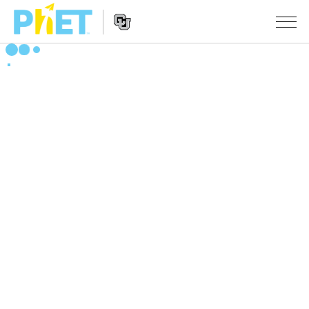
PhET
웹
사
웹
시뮬레이션
이
사
트
이
모든 심(Sims)
STUDIO
검
트
색
탐
About Studio
수업
물리학
색
Customizable Sims
수학 및 통계학
활동 검색
연구
Start a Free Trial
화학
당신의 활동을 공유하세요.
시도/주도권
Purchase a License
지구 및 우주
활동 기여 지침
포용적 디자인
로그인/등록
생물학
가상 워크숍
PhET 글로벌
로그인/등록
번역된 시뮬레이션
Professional Learning with PhET
Data Fluency