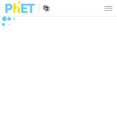
PhET
웹
사
웹
시뮬레이션
이
사
트
이
모든 심(Sims)
STUDIO
검
트
색
탐
About Studio
수업
물리학
색
Customizable Sims
수학 및 통계학
활동 검색
연구
Start a Free Trial
화학
당신의 활동을 공유하세요.
시도/주도권
Purchase a License
지구 및 우주
활동 기여 지침
포용적 디자인
로그인/등록
생물학
가상 워크숍
PhET 글로벌
로그인/등록
번역된 시뮬레이션
Professional Learning with PhET
Data Fluency