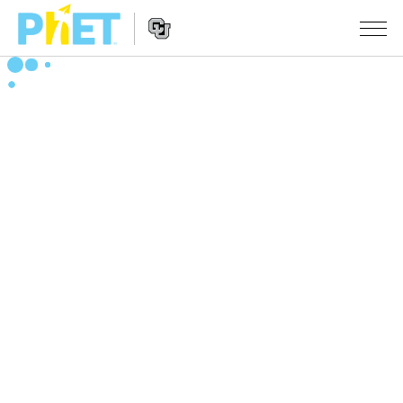
Search
the
PhET
Website
Website
シミュレーション
Navigation
All Sims
STUDIO
物理
About Studio
TEACHING
Customizable Sims
数学
アクティビティ一覧
研究
Start a Free Trial
化学
Contribute an Activity
INITIATIVES
Purchase a License
地球科学
Activity Contribution Guidelines
Inclusive Design
ログイン / 登録
Virtual Workshops
生物
PhET Global
ログイン / 登録
Professional Learning with PhET
翻訳版シミュレーション
Data Fluency