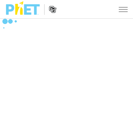
Search
the
PhET
Website
Website
シミュレーション
Navigation
All Sims
STUDIO
物理
About Studio
TEACHING
Customizable Sims
数学
アクティビティ一覧
研究
Start a Free Trial
化学
Contribute an Activity
INITIATIVES
Purchase a License
地球科学
Activity Contribution Guidelines
Inclusive Design
ログイン / 登録
Virtual Workshops
生物
PhET Global
ログイン / 登録
Professional Learning with PhET
翻訳版シミュレーション
Data Fluency