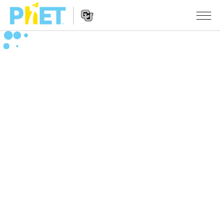
Search
the
PhET
Website
Website
シミュレーション
Navigation
All Sims
STUDIO
物理
About Studio
TEACHING
Customizable Sims
数学
アクティビティ一覧
研究
Start a Free Trial
化学
Contribute an Activity
INITIATIVES
Purchase a License
地球科学
Activity Contribution Guidelines
Inclusive Design
ログイン / 登録
Virtual Workshops
生物
PhET Global
ログイン / 登録
Professional Learning with PhET
翻訳版シミュレーション
Data Fluency