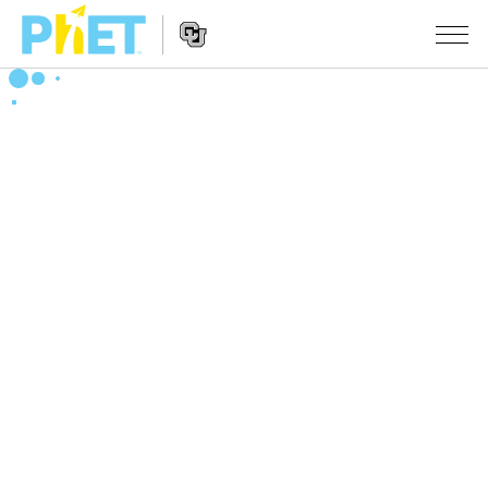
Search
the
PhET
Website
Website
シミュレーション
Navigation
All Sims
STUDIO
物理
About Studio
TEACHING
Customizable Sims
数学
アクティビティ一覧
研究
Start a Free Trial
化学
Contribute an Activity
INITIATIVES
Purchase a License
地球科学
Activity Contribution Guidelines
Inclusive Design
ログイン / 登録
Virtual Workshops
生物
PhET Global
ログイン / 登録
Professional Learning with PhET
翻訳版シミュレーション
Data Fluency