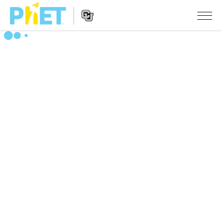
Search
the
PhET
Website
Website
シミュレーション
Navigation
All Sims
STUDIO
物理
About Studio
TEACHING
Customizable Sims
数学
アクティビティ一覧
研究
Start a Free Trial
化学
Contribute an Activity
INITIATIVES
Purchase a License
地球科学
Activity Contribution Guidelines
Inclusive Design
ログイン / 登録
Virtual Workshops
生物
PhET Global
ログイン / 登録
Professional Learning with PhET
翻訳版シミュレーション
Data Fluency