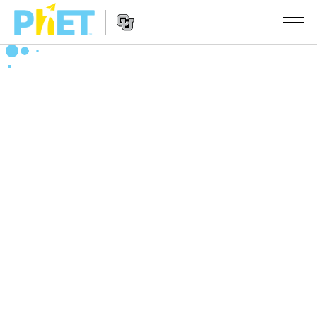
Search
the
PhET
Website
Website
シミュレーション
Navigation
All Sims
STUDIO
物理
About Studio
TEACHING
Customizable Sims
数学
アクティビティ一覧
研究
Start a Free Trial
化学
Contribute an Activity
INITIATIVES
Purchase a License
地球科学
Activity Contribution Guidelines
Inclusive Design
ログイン / 登録
Virtual Workshops
生物
PhET Global
ログイン / 登録
Professional Learning with PhET
翻訳版シミュレーション
Data Fluency