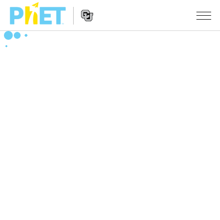
Search
the
PhET
Website
Website
シミュレーション
Navigation
All Sims
STUDIO
物理
About Studio
TEACHING
Customizable Sims
数学
アクティビティ一覧
研究
Start a Free Trial
化学
Contribute an Activity
INITIATIVES
Purchase a License
地球科学
Activity Contribution Guidelines
Inclusive Design
ログイン / 登録
Virtual Workshops
生物
PhET Global
ログイン / 登録
Professional Learning with PhET
翻訳版シミュレーション
Data Fluency