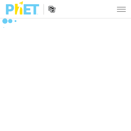
Search
the
PhET
Website
Website
シミュレーション
Navigation
All Sims
STUDIO
物理
About Studio
TEACHING
Customizable Sims
数学
アクティビティ一覧
研究
Start a Free Trial
化学
Contribute an Activity
INITIATIVES
Purchase a License
地球科学
Activity Contribution Guidelines
Inclusive Design
ログイン / 登録
Virtual Workshops
生物
PhET Global
ログイン / 登録
Professional Learning with PhET
翻訳版シミュレーション
Data Fluency