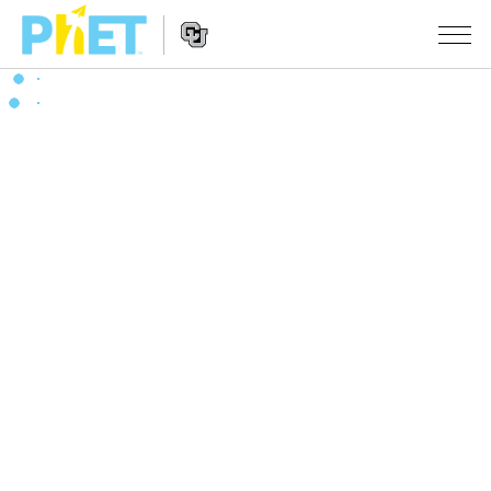
Search
the
PhET
Website
Website
シミュレーション
Navigation
All Sims
STUDIO
物理
About Studio
TEACHING
Customizable Sims
数学
アクティビティ一覧
研究
Start a Free Trial
化学
Contribute an Activity
INITIATIVES
Purchase a License
地球科学
Activity Contribution Guidelines
Inclusive Design
ログイン / 登録
Virtual Workshops
生物
PhET Global
ログイン / 登録
Professional Learning with PhET
翻訳版シミュレーション
Data Fluency