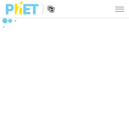
Search
the
PhET
Website
Website
シミュレーション
Navigation
All Sims
STUDIO
物理
About Studio
TEACHING
Customizable Sims
数学
アクティビティ一覧
研究
Start a Free Trial
化学
Contribute an Activity
INITIATIVES
Purchase a License
地球科学
Activity Contribution Guidelines
Inclusive Design
ログイン / 登録
Virtual Workshops
生物
PhET Global
ログイン / 登録
Professional Learning with PhET
翻訳版シミュレーション
Data Fluency