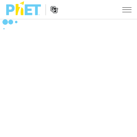
Search
the
PhET
Website
Website
シミュレーション
Navigation
All Sims
STUDIO
物理
About Studio
TEACHING
Customizable Sims
数学
アクティビティ一覧
研究
Start a Free Trial
化学
Contribute an Activity
INITIATIVES
Purchase a License
地球科学
Activity Contribution Guidelines
Inclusive Design
ログイン / 登録
Virtual Workshops
生物
PhET Global
ログイン / 登録
Professional Learning with PhET
翻訳版シミュレーション
Data Fluency