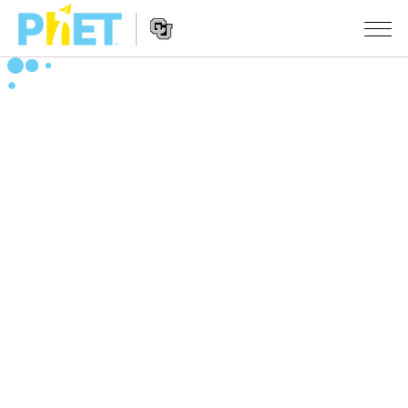
Search
the
PhET
Website
Website
シミュレーション
Navigation
All Sims
STUDIO
物理
About Studio
TEACHING
Customizable Sims
数学
アクティビティ一覧
研究
Start a Free Trial
化学
Contribute an Activity
INITIATIVES
Purchase a License
地球科学
Activity Contribution Guidelines
Inclusive Design
ログイン / 登録
Virtual Workshops
生物
PhET Global
ログイン / 登録
Professional Learning with PhET
翻訳版シミュレーション
Data Fluency