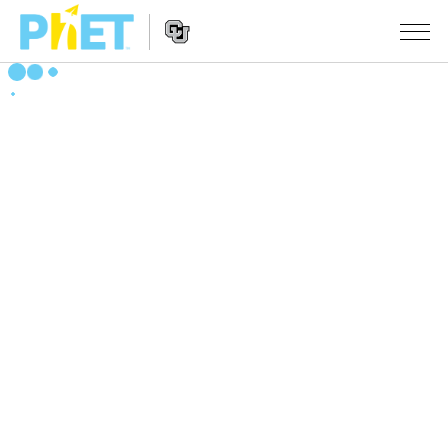
Search
the
PhET
Website
Website
シミュレーション
Navigation
All Sims
STUDIO
物理
About Studio
TEACHING
Customizable Sims
数学
アクティビティ一覧
研究
Start a Free Trial
化学
Contribute an Activity
INITIATIVES
Purchase a License
地球科学
Activity Contribution Guidelines
Inclusive Design
ログイン / 登録
Virtual Workshops
生物
PhET Global
ログイン / 登録
Professional Learning with PhET
翻訳版シミュレーション
Data Fluency