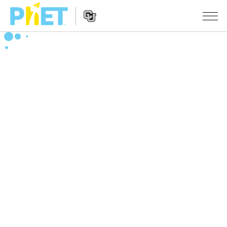
Search
the
PhET
Website
Website
シミュレーション
Navigation
All Sims
STUDIO
物理
About Studio
TEACHING
Customizable Sims
数学
アクティビティ一覧
研究
Start a Free Trial
化学
Contribute an Activity
INITIATIVES
Purchase a License
地球科学
Activity Contribution Guidelines
Inclusive Design
ログイン / 登録
Virtual Workshops
生物
PhET Global
ログイン / 登録
Professional Learning with PhET
翻訳版シミュレーション
Data Fluency