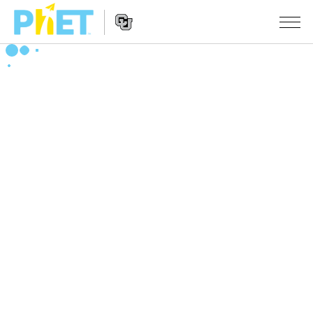
Search
the
PhET
Website
Website
シミュレーション
Navigation
All Sims
STUDIO
物理
About Studio
TEACHING
Customizable Sims
数学
アクティビティ一覧
研究
Start a Free Trial
化学
Contribute an Activity
INITIATIVES
Purchase a License
地球科学
Activity Contribution Guidelines
Inclusive Design
ログイン / 登録
Virtual Workshops
生物
PhET Global
ログイン / 登録
Professional Learning with PhET
翻訳版シミュレーション
Data Fluency