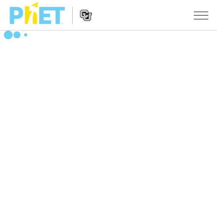
Search
the
PhET
Website
Website
シミュレーション
Navigation
All Sims
STUDIO
物理
About Studio
TEACHING
Customizable Sims
数学
アクティビティ一覧
研究
Start a Free Trial
化学
Contribute an Activity
INITIATIVES
Purchase a License
地球科学
Activity Contribution Guidelines
Inclusive Design
ログイン / 登録
Virtual Workshops
生物
PhET Global
ログイン / 登録
Professional Learning with PhET
翻訳版シミュレーション
Data Fluency