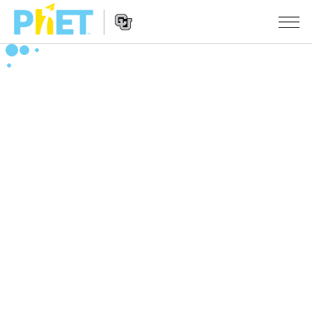
Search
the
PhET
Website
Website
シミュレーション
Navigation
All Sims
STUDIO
物理
About Studio
TEACHING
Customizable Sims
数学
アクティビティ一覧
研究
Start a Free Trial
化学
Contribute an Activity
INITIATIVES
Purchase a License
地球科学
Activity Contribution Guidelines
Inclusive Design
ログイン / 登録
Virtual Workshops
生物
PhET Global
ログイン / 登録
Professional Learning with PhET
翻訳版シミュレーション
Data Fluency