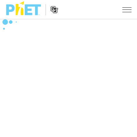
Search
the
PhET
Website
Website
シミュレーション
Navigation
All Sims
STUDIO
物理
About Studio
TEACHING
Customizable Sims
数学
アクティビティ一覧
研究
Start a Free Trial
化学
Contribute an Activity
INITIATIVES
Purchase a License
地球科学
Activity Contribution Guidelines
Inclusive Design
ログイン / 登録
Virtual Workshops
生物
PhET Global
ログイン / 登録
Professional Learning with PhET
翻訳版シミュレーション
Data Fluency