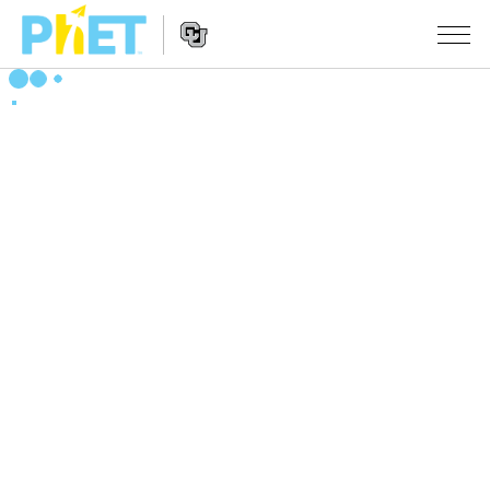
Search
the
PhET
Website
Website
シミュレーション
Navigation
All Sims
STUDIO
物理
About Studio
TEACHING
Customizable Sims
数学
アクティビティ一覧
研究
Start a Free Trial
化学
Contribute an Activity
INITIATIVES
Purchase a License
地球科学
Activity Contribution Guidelines
Inclusive Design
ログイン / 登録
Virtual Workshops
生物
PhET Global
ログイン / 登録
Professional Learning with PhET
翻訳版シミュレーション
Data Fluency