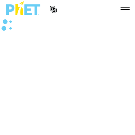
Search
the
PhET
Website
Website
シミュレーション
Navigation
All Sims
STUDIO
物理
About Studio
TEACHING
Customizable Sims
数学
アクティビティ一覧
研究
Start a Free Trial
化学
Contribute an Activity
INITIATIVES
Purchase a License
地球科学
Activity Contribution Guidelines
Inclusive Design
ログイン / 登録
Virtual Workshops
生物
PhET Global
ログイン / 登録
Professional Learning with PhET
翻訳版シミュレーション
Data Fluency