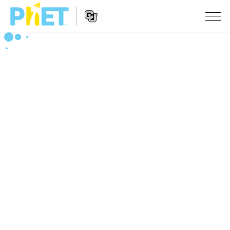
Search
the
PhET
Website
Website
シミュレーション
Navigation
All Sims
STUDIO
物理
About Studio
TEACHING
Customizable Sims
数学
アクティビティ一覧
研究
Start a Free Trial
化学
Contribute an Activity
INITIATIVES
Purchase a License
地球科学
Activity Contribution Guidelines
Inclusive Design
ログイン / 登録
Virtual Workshops
生物
PhET Global
ログイン / 登録
Professional Learning with PhET
翻訳版シミュレーション
Data Fluency