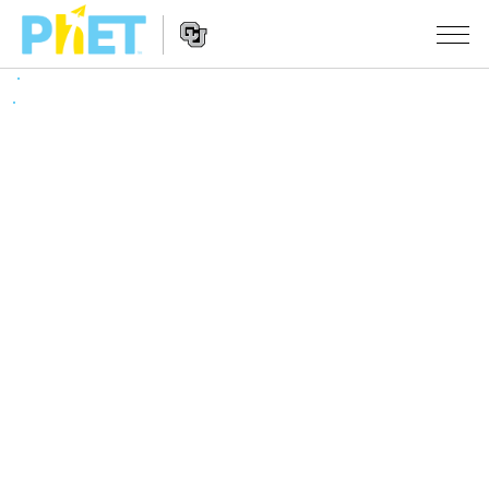
Search
the
PhET
Website
Website
シミュレーション
Navigation
All Sims
STUDIO
物理
About Studio
TEACHING
Customizable Sims
数学
アクティビティ一覧
研究
Start a Free Trial
化学
Contribute an Activity
INITIATIVES
Purchase a License
地球科学
Activity Contribution Guidelines
Inclusive Design
ログイン / 登録
Virtual Workshops
生物
PhET Global
ログイン / 登録
Professional Learning with PhET
翻訳版シミュレーション
Data Fluency