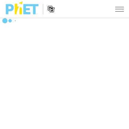
Search
the
PhET
Website
Website
シミュレーション
Navigation
All Sims
STUDIO
物理
About Studio
TEACHING
Customizable Sims
数学
アクティビティ一覧
研究
Start a Free Trial
化学
Contribute an Activity
INITIATIVES
Purchase a License
地球科学
Activity Contribution Guidelines
Inclusive Design
ログイン / 登録
Virtual Workshops
生物
PhET Global
ログイン / 登録
Professional Learning with PhET
翻訳版シミュレーション
Data Fluency