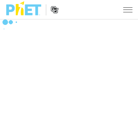
Search
the
PhET
Website
Website
シミュレーション
Navigation
All Sims
STUDIO
物理
About Studio
TEACHING
Customizable Sims
数学
アクティビティ一覧
研究
Start a Free Trial
化学
Contribute an Activity
INITIATIVES
Purchase a License
地球科学
Activity Contribution Guidelines
Inclusive Design
ログイン / 登録
Virtual Workshops
生物
PhET Global
ログイン / 登録
Professional Learning with PhET
翻訳版シミュレーション
Data Fluency