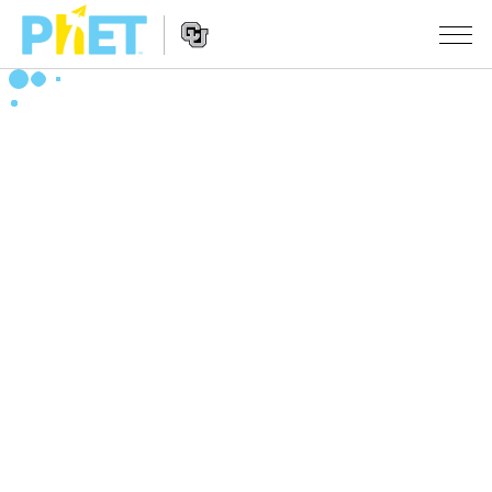
Search
the
PhET
Website
Website
シミュレーション
Navigation
All Sims
STUDIO
物理
About Studio
TEACHING
Customizable Sims
数学
アクティビティ一覧
研究
Start a Free Trial
化学
Contribute an Activity
INITIATIVES
Purchase a License
地球科学
Activity Contribution Guidelines
Inclusive Design
ログイン / 登録
Virtual Workshops
生物
PhET Global
ログイン / 登録
Professional Learning with PhET
翻訳版シミュレーション
Data Fluency