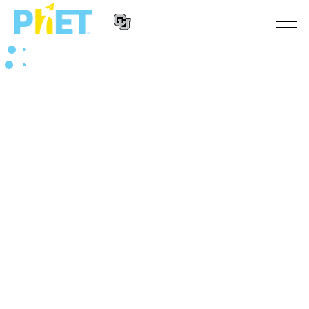
Search
the
PhET
Website
Website
シミュレーション
Navigation
All Sims
STUDIO
物理
About Studio
TEACHING
Customizable Sims
数学
アクティビティ一覧
研究
Start a Free Trial
化学
Contribute an Activity
INITIATIVES
Purchase a License
地球科学
Activity Contribution Guidelines
Inclusive Design
ログイン / 登録
Virtual Workshops
生物
PhET Global
ログイン / 登録
Professional Learning with PhET
翻訳版シミュレーション
Data Fluency