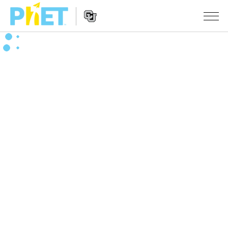
Search
the
PhET
Website
Website
シミュレーション
Navigation
All Sims
STUDIO
物理
About Studio
TEACHING
Customizable Sims
数学
アクティビティ一覧
研究
Start a Free Trial
化学
Contribute an Activity
INITIATIVES
Purchase a License
地球科学
Activity Contribution Guidelines
Inclusive Design
ログイン / 登録
Virtual Workshops
生物
PhET Global
ログイン / 登録
Professional Learning with PhET
翻訳版シミュレーション
Data Fluency