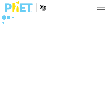
Search
the
PhET
Website
Website
シミュレーション
Navigation
All Sims
STUDIO
物理
About Studio
TEACHING
Customizable Sims
数学
アクティビティ一覧
研究
Start a Free Trial
化学
Contribute an Activity
INITIATIVES
Purchase a License
地球科学
Activity Contribution Guidelines
Inclusive Design
ログイン / 登録
Virtual Workshops
生物
PhET Global
ログイン / 登録
Professional Learning with PhET
翻訳版シミュレーション
Data Fluency