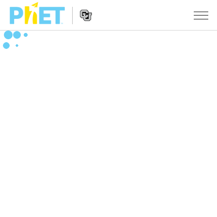
Search
the
PhET
Website
Website
シミュレーション
Navigation
All Sims
STUDIO
物理
About Studio
TEACHING
Customizable Sims
数学
アクティビティ一覧
研究
Start a Free Trial
化学
Contribute an Activity
INITIATIVES
Purchase a License
地球科学
Activity Contribution Guidelines
Inclusive Design
ログイン / 登録
Virtual Workshops
生物
PhET Global
ログイン / 登録
Professional Learning with PhET
翻訳版シミュレーション
Data Fluency