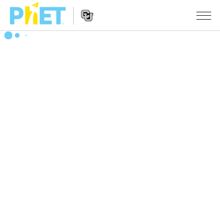
Search
the
PhET
Website
Website
シミュレーション
Navigation
All Sims
STUDIO
物理
About Studio
TEACHING
Customizable Sims
数学
アクティビティ一覧
研究
Start a Free Trial
化学
Contribute an Activity
INITIATIVES
Purchase a License
地球科学
Activity Contribution Guidelines
Inclusive Design
ログイン / 登録
Virtual Workshops
生物
PhET Global
ログイン / 登録
Professional Learning with PhET
翻訳版シミュレーション
Data Fluency