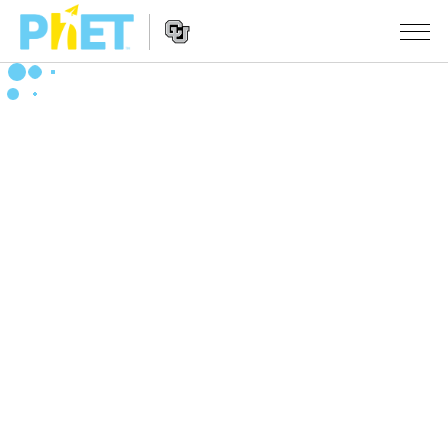
Search
the
PhET
Website
Website
シミュレーション
Navigation
All Sims
STUDIO
物理
About Studio
TEACHING
Customizable Sims
数学
アクティビティ一覧
研究
Start a Free Trial
化学
Contribute an Activity
INITIATIVES
Purchase a License
地球科学
Activity Contribution Guidelines
Inclusive Design
ログイン / 登録
Virtual Workshops
生物
PhET Global
ログイン / 登録
Professional Learning with PhET
翻訳版シミュレーション
Data Fluency