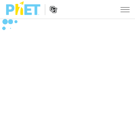
Search
the
PhET
Website
Website
シミュレーション
Navigation
All Sims
STUDIO
物理
About Studio
TEACHING
Customizable Sims
数学
アクティビティ一覧
研究
Start a Free Trial
化学
Contribute an Activity
INITIATIVES
Purchase a License
地球科学
Activity Contribution Guidelines
Inclusive Design
ログイン / 登録
Virtual Workshops
生物
PhET Global
ログイン / 登録
Professional Learning with PhET
翻訳版シミュレーション
Data Fluency